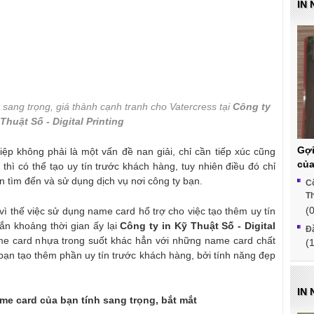
IN
sang trọng, giá thành cạnh tranh cho Vatercress tại
Công ty
 Thuật Số - Digital Printing
Gợi
ệp không phải là một vấn đề nan giải, chỉ cần tiếp xúc cũng
của
hì có thể tạo uy tín trước khách hàng, tuy nhiên điều đó chỉ
 tìm đến và sử dụng dịch vụ nơi công ty bạn.
Cô
Th
(
 vì thế việc sử dụng name card hổ trợ cho việc tạo thêm uy tín
gắn khoảng thời gian ấy lại
Công ty in Kỹ Thuật Số - Digital
Đặ
me card nhựa trong suốt khác hẳn với những name card chất
(
 bạn tạo thêm phần uy tín trước khách hàng, bởi tính năng đẹp
IN 
me card của bạn tính sang trọng, bắt mắt