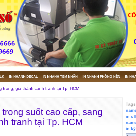
ILK
IN NHANH DECAL
IN NHANH TEM NHÃN
IN NHANH PHÔNG NỀN
IN NH
 trọng, giá thành cạnh tranh tại Tp. HCM
Tags
trong suốt cao cấp, sang
name
in o
ạnh tranh tại Tp. HCM
name
in kỹ