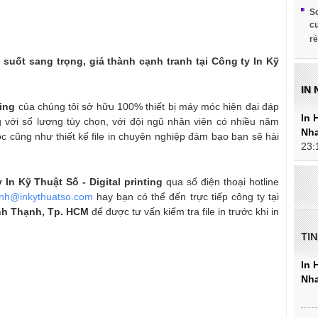
So
cu
rẻ
 suốt sang trọng, giá thành cạnh tranh tại Công ty In Kỹ
IN 
ting
của chúng tôi sở hữu 100% thiết bị máy móc hiện đại đáp
In 
 với số lượng tùy chọn, với đội ngũ nhân viên có nhiều năm
Nha
 cũng như thiết kế file in chuyên nghiệp đảm bạo bạn sẽ hài
23:
 In Kỹ Thuật Số - Digital printing
qua số điện thoại hotline
nh@inkythuatso.com
hay bạn có thể đến trực tiếp công ty tại
ình Thạnh, Tp. HCM
để được tư vấn kiểm tra file in trước khi in
TI
In 
Nha