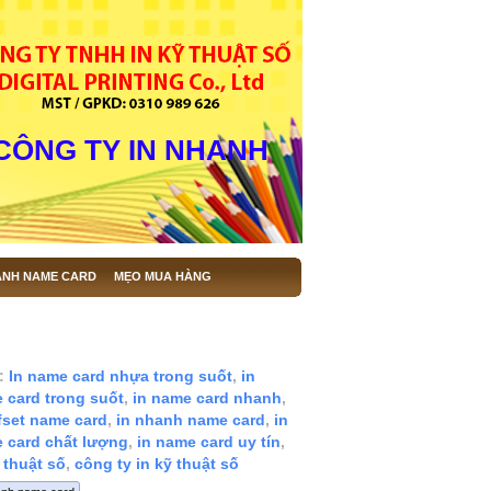
CÔNG TY IN NHANH
ANH NAME CARD
MẸO MUA HÀNG
:
In name card nhựa trong suốt
,
in
 card trong suốt
,
in name card nhanh
,
ffset name card
,
in nhanh name card
,
in
 card chất lượng
,
in name card uy tín
,
 thuật số
,
công ty in kỹ thuật số