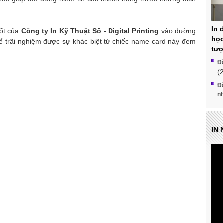
In 
uốt của
Công ty In Kỹ Thuật Số - Digital
Printing
vào dường
học
hể trãi nghiệm được sự khác biệt từ chiếc name card này đem
tư
Đặ
(
Đặ
n
IN