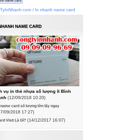
anh name card
TyInNhanh.com
/ In nhanh name card
 NHANH NAME CARD
h vụ in thẻ nhựa số lượng ít Bình
ạnh
(12/09/2018 10:20)
 name card số lượng lớn lấy ngay
07/09/2018 17:27)
(14/12/2017 16:07)
rd Visit Là Gì?