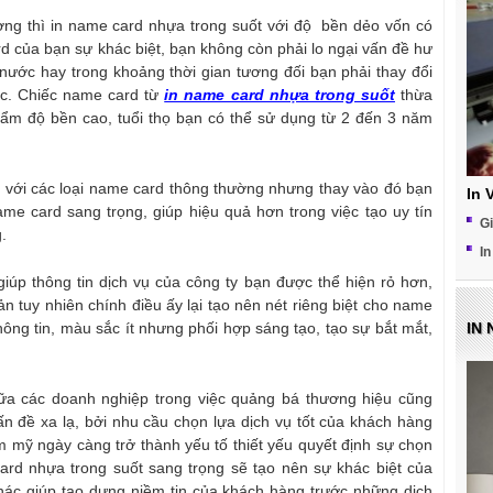
ờng thì in name card nhựa trong suốt với độ bền dẻo vốn có
rd của bạn sự khác biệt, bạn không còn phải lo ngại vấn đề hư
 nước hay trong khoảng thời gian tương đối bạn phải thay đổi
óc. Chiếc name card từ
in name card nhựa trong suốt
thừa
hẩm độ bền cao, tuổi thọ bạn có thể sử dụng từ 2 đến 3 năm
o với các loại name card thông thường nhưng thay vào đó bạn
In 
ame card sang trọng, giúp hiệu quả hơn trong việc tạo uy tín
Gi
.
In
giúp thông tin dịch vụ của công ty bạn được thể hiện rỏ hơn,
 tuy nhiên chính điều ấy lại tạo nên nét riêng biệt cho name
ông tin, màu sắc ít nhưng phối hợp sáng tạo, tạo sự bắt mắt,
IN
giữa các doanh nghiệp trong việc quảng bá thương hiệu cũng
n đề xa lạ, bởi nhu cầu chọn lựa dịch vụ tốt của khách hàng
m mỹ ngày càng trở thành yếu tố thiết yếu quyết định sự chọn
ard nhựa trong suốt sang trọng sẽ tạo nên sự khác biệt của
hác giúp tạo dựng niềm tin của khách hàng trước những dịch