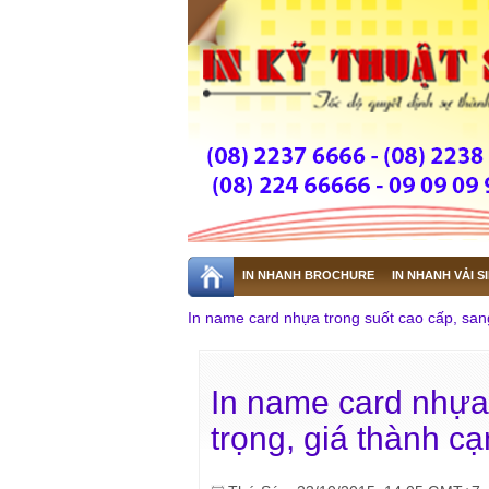
IN NHANH BROCHURE
IN NHANH VẢI S
In name card nhựa trong suốt cao cấp, sang
IN NHANH GIÁ RẺ
In name card nhựa 
trọng, giá thành c