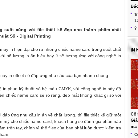
Báo
Tr
1
Ý 
 suốt cùng với file thiết kế đẹp cho thành phẩm chất
uật Số - Digital Printing
 bị máy in hiện đại cho ra những chiếc name card trong suốt chất
IN
ới số lượng in ấn hiều hay ít sẽ tương ứng với công nghệ in
c máy in offset sẽ đáp ứng nhu cầu của bạn nhanh chóng
hệ in phun kỹ thuật số hệ màu CMYK, với công nghệ in này độ
ên chiếc name card sẽ rõ ràng, đẹp mắt không khác gì so với
Côn
áp ứng nhu cầu in ấn về chất lượng, thì file thiết kế giữ một
Giá
hẩm mỹ cho chiếc name card, khách hàng sẽ đánh giá phần nào
mã 
 trên tay, chính vì thế filex của bạn phải luôn được kiểm tra
phẩm.
Cô