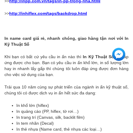
>>
http://inpp.com.vn/tags/in-pp-trong-nha.html
>>
http://inhiflex.com/tags/backdrop.html
In name card giá rẻ, nhanh chóng, giao hàng tận nơi với In
Kỹ Thuật Số
Khi bạn có bất cứ yêu cầu in ấn nào thì
In Kỹ Thuật Số
sẽ đáp
ứng được cho bạn. Bạn có yêu cầu in ấn khổ lớn, in số lượng lớn
hay in nhanh lấy gấp thì chúng tôi luôn đáp ứng được đơn hàng
cho việc sử dụng của bạn.
Trải qua 10 năm cùng sự phát triển của ngành in ấn kỹ thuật số,
chúng tôi có được dịch vụ in ấn hết sức đa dạng:
In khổ lớn (hiflex)
In quảng cáo (PP, hiflex, tờ rơi…)
In trang trí (Canvas, silk, backlit film)
In tem nhãn (Decal)
In thẻ nhựa (Name card, thẻ nhựa các loại…)