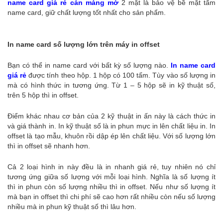
name card giá rẻ cán màng mờ
2 mặt là bảo vệ bề mặt tấm
name card, giữ chất lượng tốt nhất cho sản phẩm.
In name card số lượng lớn trên máy in offset
Bạn có thể in name card với bất kỳ số lượng nào.
In name card
giá rẻ
được tính theo hộp. 1 hộp có 100 tấm. Tùy vào số lượng in
mà có hình thức in tương ứng. Từ 1 – 5 hộp sẽ in kỹ thuật số,
trên 5 hộp thì in offset.
Điểm khác nhau cơ bản của 2 kỹ thuật in ấn này là cách thức in
và giá thành in. In kỹ thuật số là in phun mực in lên chất liệu in. In
offset là tạo mẫu, khuôn rồi dập ép lên chất liệu. Với số lượng lớn
thì in offset sẽ nhanh hơn.
Cả 2 loại hình in này đều là in nhanh giá rẻ, tuy nhiên nó chỉ
tương ứng giữa số lượng với mỗi loại hình. Nghĩa là số lượng ít
thì in phun còn số lượng nhiều thì in offset. Nếu như số lượng ít
mà bạn in offset thì chi phí sẽ cao hơn rất nhiều còn nếu số lượng
nhiều mà in phun kỹ thuật số thì lâu hơn.