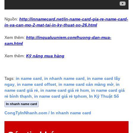
Nguồn:
http://innamecard.net/in-name-card-gia-re-name-card-
in-va-can-mo-2-mat-tai-in-ky-thuat-so-26.html
Xem thêm:
http://inqualuuniem.com/huong-dan-mua-
sam.html
Xem thêm:
Kỹ năng mua hàng
Tags:
in name card
,
in nhanh name card
,
in name card lấy
ngay
,
in name card offset
,
in name card cán màng mờ
,
in
name card giá rẻ
,
in name card giá rẻ hcm
,
in name card giá
rẻ bình thạnh
,
in name card giá rẻ tphcm
,
In Kỹ Thuật Số
In nhanh name card
CongTyInNhanh.com
/ In nhanh name card