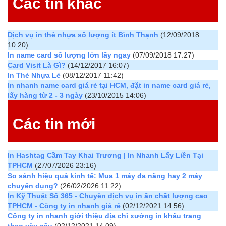
Các tin khác
Dịch vụ in thẻ nhựa số lượng ít Bình Thạnh
(12/09/2018
10:20)
In name card số lượng lớn lấy ngay
(07/09/2018 17:27)
Card Visit Là Gì?
(14/12/2017 16:07)
In Thẻ Nhựa Lẻ
(08/12/2017 11:42)
In nhanh name card giá rẻ tại HCM, đặt in name card giá rẻ,
lấy hàng từ 2 - 3 ngày
(23/10/2015 14:06)
Các tin mới
In Hashtag Cầm Tay Khai Trương | In Nhanh Lấy Liền Tại
TPHCM
(27/07/2026 23:16)
So sánh hiệu quả kinh tế: Mua 1 máy đa năng hay 2 máy
chuyên dụng?
(26/02/2026 11:22)
In Kỹ Thuật Số 365 - Chuyên dịch vụ in ấn chất lượng cao
TPHCM - Công ty in nhanh giá rẻ
(02/12/2021 14:56)
Công ty in nhanh giới thiệu địa chỉ xưởng in khẩu trang
theo yêu cầu
(02/12/2021 14:09)