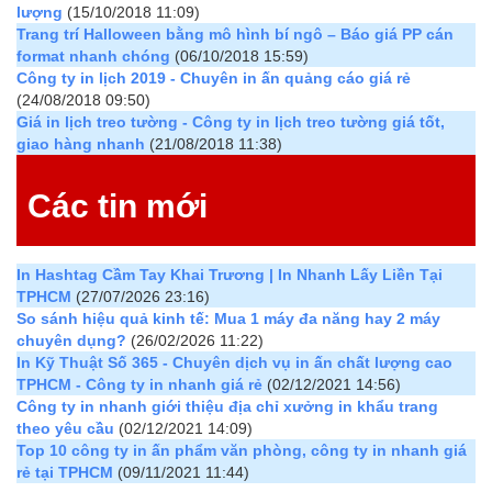
lượng
(15/10/2018 11:09)
Trang trí Halloween bằng mô hình bí ngô – Báo giá PP cán
format nhanh chóng
(06/10/2018 15:59)
Công ty in lịch 2019 - Chuyên in ấn quảng cáo giá rẻ
(24/08/2018 09:50)
Giá in lịch treo tường - Công ty in lịch treo tường giá tốt,
giao hàng nhanh
(21/08/2018 11:38)
Các tin mới
In Hashtag Cầm Tay Khai Trương | In Nhanh Lấy Liền Tại
TPHCM
(27/07/2026 23:16)
So sánh hiệu quả kinh tế: Mua 1 máy đa năng hay 2 máy
chuyên dụng?
(26/02/2026 11:22)
In Kỹ Thuật Số 365 - Chuyên dịch vụ in ấn chất lượng cao
TPHCM - Công ty in nhanh giá rẻ
(02/12/2021 14:56)
Công ty in nhanh giới thiệu địa chỉ xưởng in khẩu trang
theo yêu cầu
(02/12/2021 14:09)
Top 10 công ty in ấn phẩm văn phòng, công ty in nhanh giá
rẻ tại TPHCM
(09/11/2021 11:44)