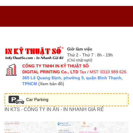
Giờ làm việc
Thứ 2 - Thứ 7 : 8h - 19h
(Chủ nhật nghỉ)
CÔNG TY TNHH IN KỸ THUẬT SỐ
DIGITAL PRINTING Co., LTD
Tax / MST: 0310 989 626
365 Lê Quang Định, phường 5, quận Bình Thạnh,
TPHCM
(Xem bản đồ)
Car Parking
IN KTS - CÔNG TY IN ẤN - IN NHANH GIÁ RẺ