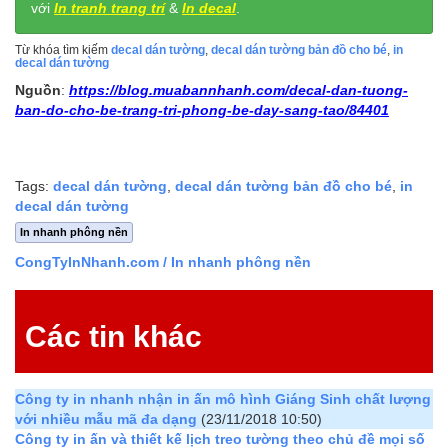
với
In tranh trang trí
&
In decal
.
Từ khóa tìm kiếm
decal dán tường
,
decal dán tường bản đồ cho bé
,
in
decal dán tường
Nguồn
:
https://blog.muabannhanh.com/decal-dan-tuong-
ban-do-cho-be-trang-tri-phong-be-day-sang-tao/84401
Tags:
decal dán tường
,
decal dán tường bản đồ cho bé
,
in
decal dán tường
In nhanh phông nền
CongTyInNhanh.com
/ In nhanh phông nền
Các tin khác
Công ty in nhanh nhận in ấn mô hình Giáng Sinh chất lượng
với nhiều mẫu mã đa dạng
(23/11/2018 10:50)
Công ty in ấn và thiết kế lịch treo tường theo chủ đề mọi số