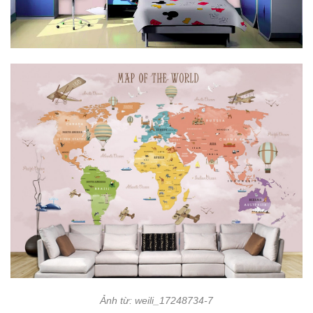
Ảnh từ: weili_17248734-7